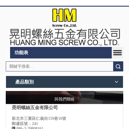
功能表
搜索
產品類別
與我們聯絡
晃明螺絲五金有限公司
新北市三重區仁義街159巷16號
郵遞區號：241

886-2-29808161