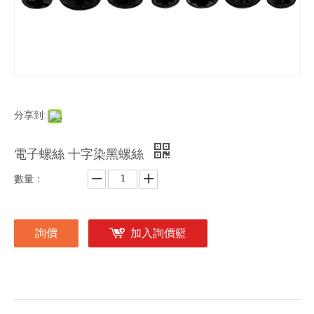
分享到:
電子螺絲 十字染黑螺絲
數量：
詢價
加入詢價籃