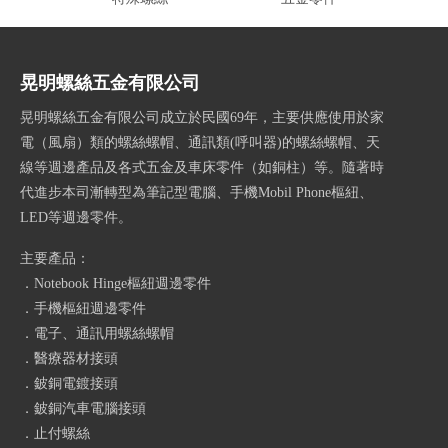
晃明螺絲五金有限公司
晃明螺絲五金有限公司成立於民國69年，主要供應使用於家
電（風扇）類的螺絲螺帽、通訊類(呼叫器)的螺絲螺帽、天
線等週邊產品及各式五金及車床零件（如銅柱）等。隨著時
代進步本司漸轉型為筆記型電腦、手機Mobil Phone樞紐、
LED等週邊零件。
主要產品：
．Notebook Hinge樞紐週邊零件
．手機樞紐週邊零件
．電子、通訊用螺絲螺帽
．醫療器材接頭
．鈹銅電鍍接頭
．鈹銅汽車電腦接頭
．止付螺絲