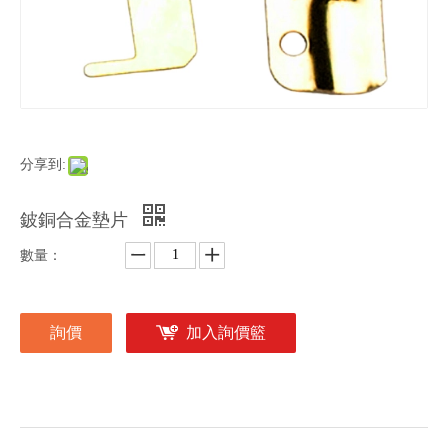
分享到:
鈹銅合金墊片
數量：
詢價
加入詢價籃