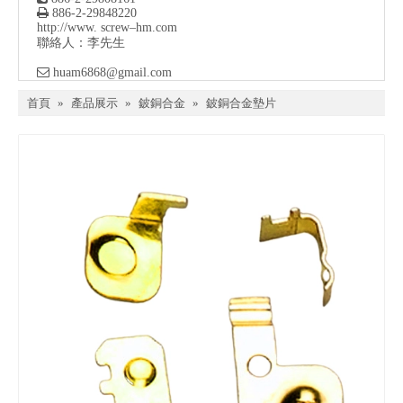

886-2-29848220
http://www. screw–hm.com
聯絡人：李先生

huam6868@gmail.com
首頁
»
產品展示
»
鈹銅合金
»
鈹銅合金墊片