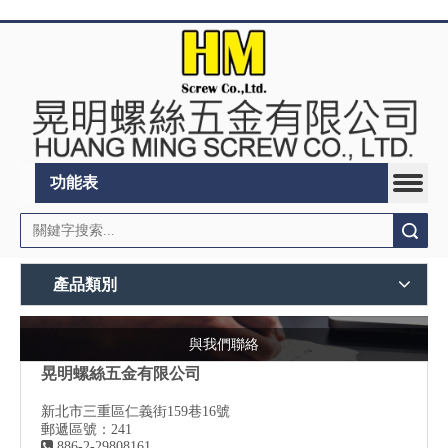
功能表
搜索
產品類別
與我們聯絡
晃明螺絲五金有限公司
新北市三重區仁義街159巷16號
郵遞區號：241

886-2-29808161