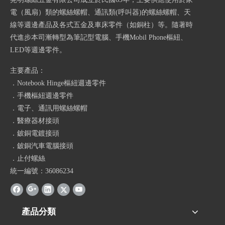
電（風扇）類的螺絲螺帽、通訊類(呼叫器)的螺絲螺帽、天
線等週邊產品及各式五金及車床零件（如銅柱）等。隨著時
代進步本司漸轉型為筆記型電腦、手機Mobil Phone樞紐、
LED等週邊零件。
主要產品：
．Notebook Hinge樞紐週邊零件
．手機樞紐週邊零件
．電子、通訊用螺絲螺帽
．醫療器材接頭
．鈹銅電鍍接頭
．鈹銅汽車電腦接頭
．止付螺絲
統一編號：36086234
產品分類